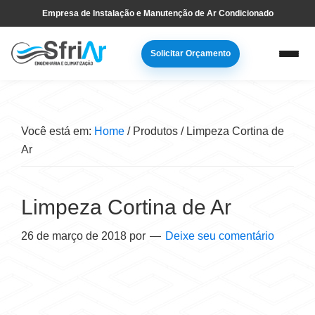
Pular
Skip
Empresa de Instalação e Manutenção de Ar Condicionado
para
to
navegação
main
Solicitar Orçamento
primária
content
Você está em:
Home
/
Produtos
/
Limpeza Cortina de
Ar
Limpeza Cortina de Ar
26 de março de 2018
por
Deixe seu comentário