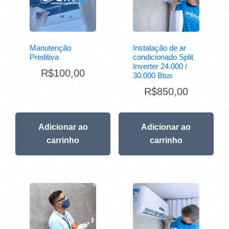
Manutenção
Instalação de ar
Preditiva
condicionado Split
Inverter 24.000 /
R$
100,00
30.000 Btus
R$
850,00
Adicionar ao
Adicionar ao
carrinho
carrinho