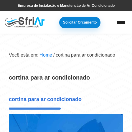
Pular
Skip
Empresa de Instalação e Manutenção de Ar Condicionado
para
to
navegação
main
Solicitar Orçamento
primária
content
Você está em:
Home
/
cortina para ar condicionado
cortina para ar condicionado
cortina para ar condicionado