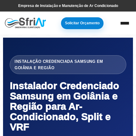
Pular
Skip
Empresa de Instalação e Manutenção de Ar Condicionado
para
to
navegação
main
Solicitar Orçamento
primária
content
INSTALAÇÃO CREDENCIADA SAMSUNG EM
GOIÂNIA E REGIÃO
Instalador Credenciado
Samsung em Goiânia e
Região para Ar-
Condicionado, Split e
VRF