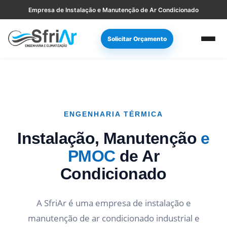
Pular
Skip
Empresa de Instalação e Manutenção de Ar Condicionado
para
to
navegação
main
Solicitar Orçamento
primária
content
ENGENHARIA TÉRMICA
Instalação, Manutenção
e
PMOC
de Ar
Condicionado
A SfriAr é uma empresa de instalação e
manutenção de ar condicionado industrial e