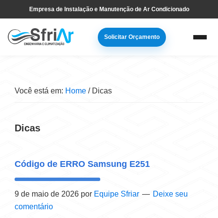
Pular
Skip
Empresa de Instalação e Manutenção de Ar Condicionado
para
to
navegação
main
Solicitar Orçamento
primária
content
Você está em:
Home
/
Dicas
Dicas
Código de ERRO Samsung E251
9 de maio de 2026
por
Equipe Sfriar
Deixe seu
comentário