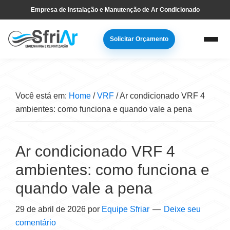
Pular
Skip
Empresa de Instalação e Manutenção de Ar Condicionado
para
to
navegação
main
Solicitar Orçamento
primária
content
Você está em:
Home
/
VRF
/
Ar condicionado VRF 4
ambientes: como funciona e quando vale a pena
Ar condicionado VRF 4
ambientes: como funciona e
quando vale a pena
29 de abril de 2026
por
Equipe Sfriar
Deixe seu
comentário