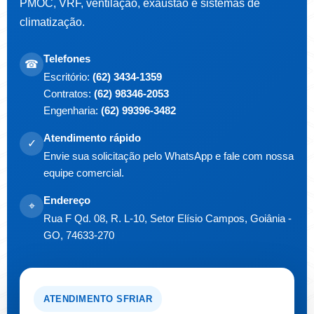
PMOC, VRF, ventilação, exaustão e sistemas de
climatização.
Telefones
☎
Escritório:
(62) 3434-1359
Contratos:
(62) 98346-2053
Engenharia:
(62) 99396-3482
Atendimento rápido
✓
Envie sua solicitação pelo WhatsApp e fale com nossa
equipe comercial.
Endereço
⌖
Rua F Qd. 08, R. L-10, Setor Elísio Campos, Goiânia -
GO, 74633-270
ATENDIMENTO SFRIAR