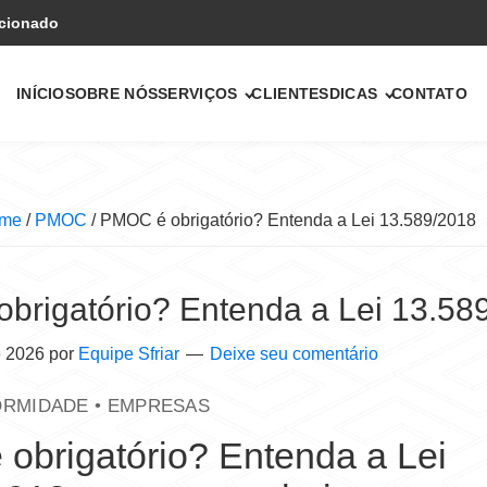
icionado
INÍCIO
SOBRE NÓS
SERVIÇOS
CLIENTES
DICAS
CONTATO
me
/
PMOC
/
PMOC é obrigatório? Entenda a Lei 13.589/2018
brigatório? Entenda a Lei 13.58
e 2026
por
Equipe Sfriar
Deixe seu comentário
ORMIDADE • EMPRESAS
obrigatório? Entenda a Lei