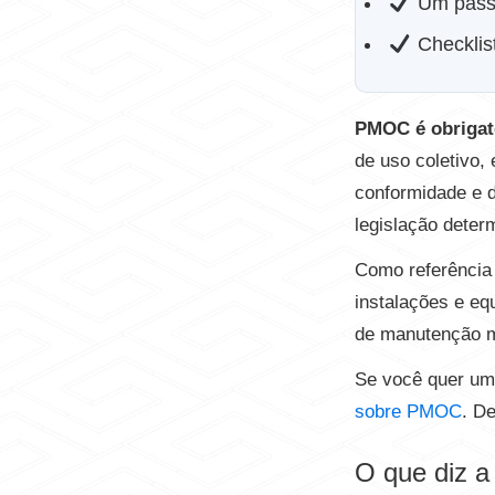
Um passo
Checklist
PMOC é obrigat
de uso coletivo,
conformidade e d
legislação deter
Como referência 
instalações e eq
de manutenção me
Se você quer um
sobre PMOC
. D
O que diz 