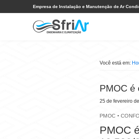
Pular
Skip
Empresa de Instalação e Manutenção de Ar Cond
para
to
navegação
main
primária
content
Você está em:
Ho
PMOC é o
25 de fevereiro d
PMOC • CONF
PMOC é 