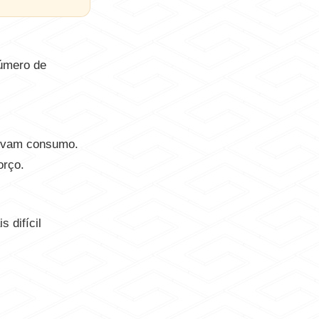
número de
levam consumo.
orço.
 difícil