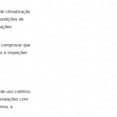
de climatização
condições de
 ações
e comprovar que
as e inspeções
de uso coletivo,
instalações com
tema, a