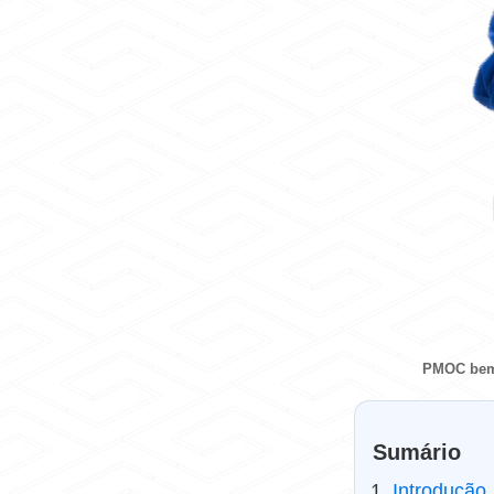
PMOC bem 
Sumário
Introdução