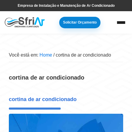
Pular
Skip
Empresa de Instalação e Manutenção de Ar Condicionado
para
to
navegação
main
Solicitar Orçamento
primária
content
Você está em:
Home
/
cortina de ar condicionado
cortina de ar condicionado
cortina de ar condicionado