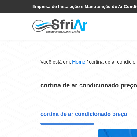
Pular
Skip
Empresa de Instalação e Manutenção de Ar Cond
para
to
navegação
main
primária
content
Você está em:
Home
/
cortina de ar condici
cortina de ar condicionado preço
cortina de ar condicionado preço