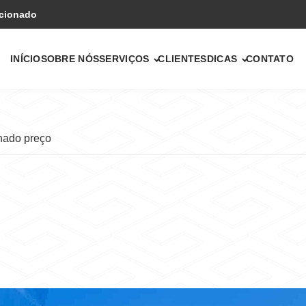
icionado
INÍCIO
SOBRE NÓS
SERVIÇOS
CLIENTES
DICAS
CONTATO
onado preço