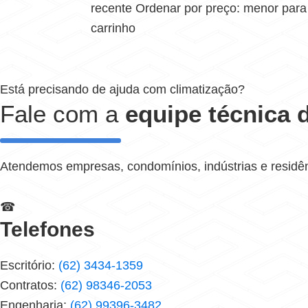
recente Ordenar por preço: menor para
carrinho
Está precisando de ajuda com climatização?
Fale com a
equipe técnica d
Atendemos empresas, condomínios, indústrias e residê
☎
Telefones
Escritório:
(62) 3434-1359
Contratos:
(62) 98346-2053
Engenharia:
(62) 99396-3482