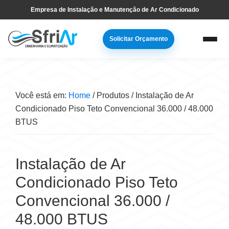
Pular
Skip
Empresa de Instalação e Manutenção de Ar Condicionado
para
to
navegação
main
Solicitar Orçamento
primária
content
Você está em:
Home
/
Produtos
/
Instalação de Ar
Condicionado Piso Teto Convencional 36.000 / 48.000
BTUS
Instalação de Ar
Condicionado Piso Teto
Convencional 36.000 /
48.000 BTUS