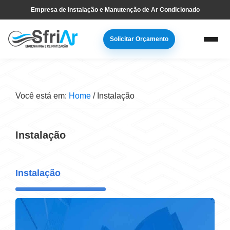
Pular
Skip
Empresa de Instalação e Manutenção de Ar Condicionado
para
to
navegação
main
Solicitar Orçamento
primária
content
Você está em:
Home
/
Instalação
Instalação
Instalação