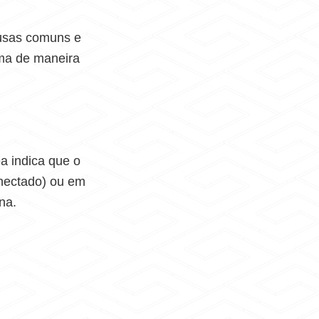
ausas comuns e
ema de maneira
a indica que o
onectado) ou em
na.