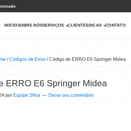
icionado
INÍCIO
SOBRE NÓS
SERVIÇOS
CLIENTES
DICAS
CONTATO
me
/
Códigos de Erros
/
Código de ERRO E6 Springer Midea
e ERRO E6 Springer Midea
24
por
Equipe Sfriar
Deixe seu comentário