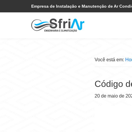
Pular
Skip
Empresa de Instalação e Manutenção de Ar Cond
para
to
navegação
main
primária
content
Você está em:
Ho
Código d
20 de maio de 20