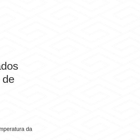
ados
 de
s
emperatura da