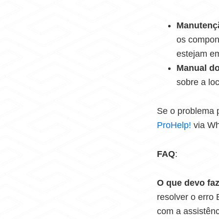
Manutençã
os compone
estejam e
Manual do
sobre a lo
Se o problema p
ProHelp!
via Wh
FAQ
:
O que devo faz
resolver o erro
com a assistênc