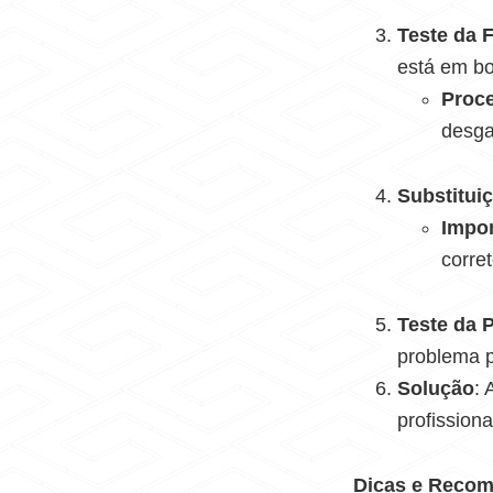
Teste da 
está em bo
Proc
desga
Substitui
Impor
corre
Teste da 
problema p
Solução
: 
profission
Dicas e Reco