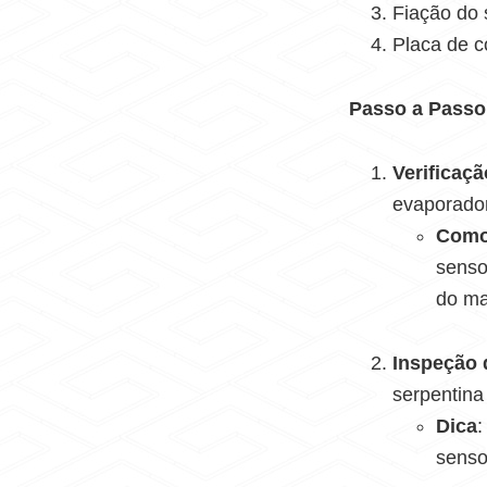
Fiação do
Placa de c
Passo a Passo
Verificaç
evaporador
Como
senso
do ma
Inspeção
serpentina
Dica
:
senso