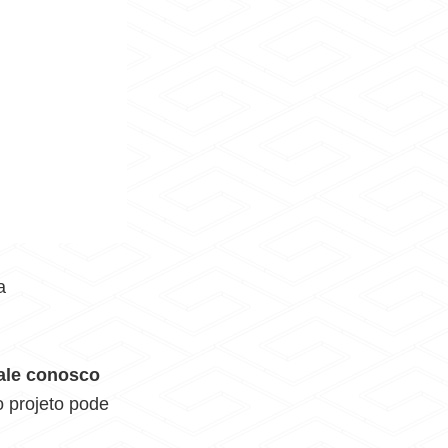
a
fale conosco
 projeto pode