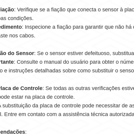
Fiação
: Verifique se a fiação que conecta o sensor à pla
as condições.
edimento
: Inspecione a fiação para garantir que não há
ste nos cabos.
ção do Sensor
: Se o sensor estiver defeituoso, substitu
tante
: Consulte o manual do usuário para obter o núm
to e instruções detalhadas sobre como substituir o senso
Placa de Controle
: Se todas as outras verificações esti
ode estar na placa de controle.
A substituição da placa de controle pode necessitar de a
al. Entre em contato com a assistência técnica autorizada
mendações
: