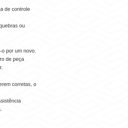
ca de controle
 quebras ou
a-o por um novo.
ero de peça
r.
verem corretas, o
ssistência
.