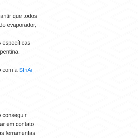
antir que todos
 do evaporador,
s específicas
pentina.
o com a
SfriAr
 conseguir
rar em contato
as ferramentas