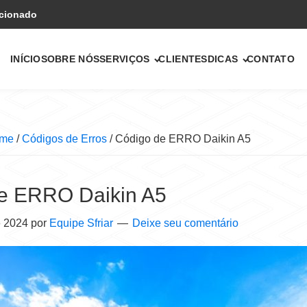
icionado
INÍCIO
SOBRE NÓS
SERVIÇOS
CLIENTES
DICAS
CONTATO
me
/
Códigos de Erros
/
Código de ERRO Daikin A5
e ERRO Daikin A5
e 2024
por
Equipe Sfriar
Deixe seu comentário