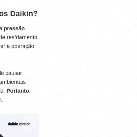
hos Daikin?
ta pressão
e resfriamento.
er a operação
de causar
 ambientais
to.
Portanto
,
a.