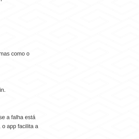
lemas como o
in.
se a falha está
, o app facilita a