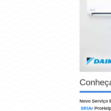
Conheça
Novo Serviço 
SfriAr
ProHelp