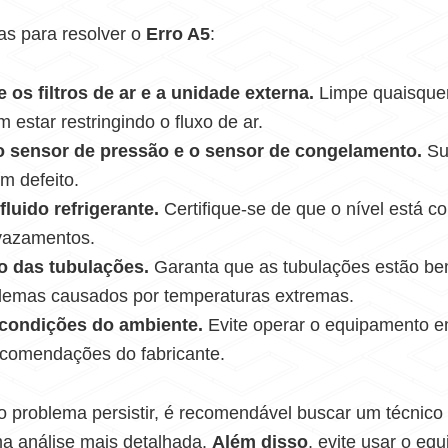
as para resolver o
Erro A5
:
 os filtros de ar e a unidade externa.
Limpe quaisquer
 estar restringindo o fluxo de ar.
 o sensor de pressão e o sensor de congelamento.
Su
m defeito.
luido refrigerante.
Certifique-se de que o nível está co
vazamentos.
o das tubulações.
Garanta que as tubulações estão be
blemas causados por temperaturas extremas.
 condições do ambiente.
Evite operar o equipamento e
ecomendações do fabricante.
 o problema persistir, é recomendável buscar um técnico
ma análise mais detalhada.
Além disso
, evite usar o eq