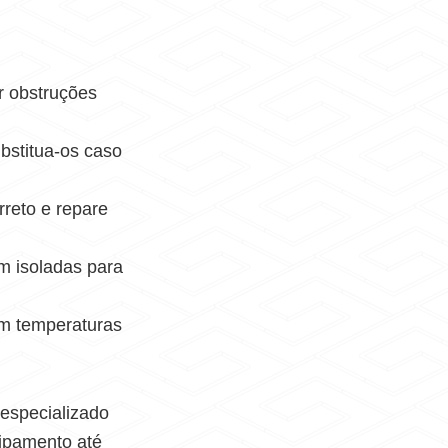
 obstruções
bstitua-os caso
rreto e repare
m isoladas para
m temperaturas
 especializado
uipamento até