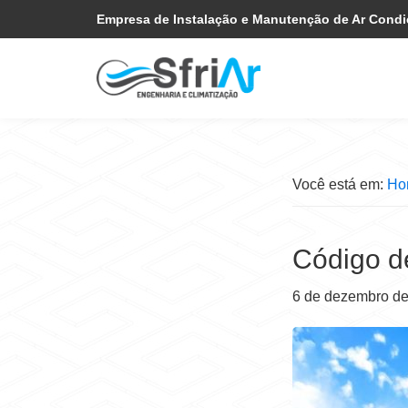
Pular
Skip
Empresa de Instalação e Manutenção de Ar Cond
para
to
navegação
main
primária
content
Você está em:
Ho
Código d
6 de dezembro d