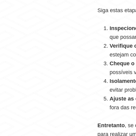
Siga estas etap
Inspecione
que possam
Verifique
estejam co
Cheque o f
possíveis 
Isolament
evitar pro
Ajuste as
fora das r
Entretanto
, se
para realizar u