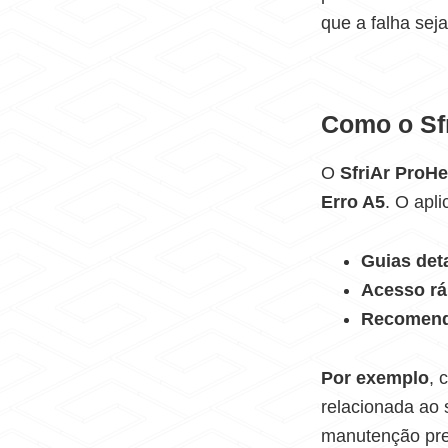
que a falha sej
Como o Sf
O
SfriAr ProHe
Erro A5
. O apli
Guias det
Acesso rá
Recomend
Por exemplo
, 
relacionada ao 
manutenção prev