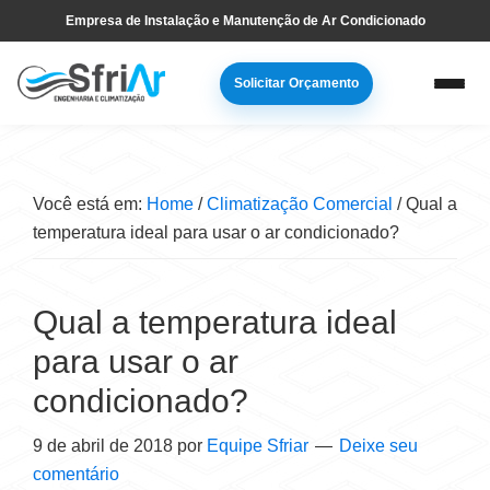
Pular
Skip
Empresa de Instalação e Manutenção de Ar Condicionado
para
to
navegação
main
Solicitar Orçamento
primária
content
Você está em:
Home
/
Climatização Comercial
/
Qual a
temperatura ideal para usar o ar condicionado?
Qual a temperatura ideal
para usar o ar
condicionado?
9 de abril de 2018
por
Equipe Sfriar
Deixe seu
comentário