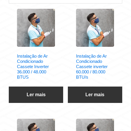
Instalação de Ar
Instalação de Ar
Condicionado
Condicionado
Cassete Inverter
Cassete inverter
36.000 / 48.000
60.000 / 80.000
BTUS
BTU/s
Ler mais
Ler mais