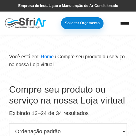
Pular
Skip
Pular
Empresa de Instalação e Manutenção de Ar Condicionado
para
to
para
navegação
main
sidebar
Solicitar Orçamento
primária
content
primária
Você está em:
Home
/
Compre seu produto ou serviço
na nossa Loja virtual
Compre seu produto ou
serviço na nossa Loja virtual
Exibindo 13–24 de 34 resultados