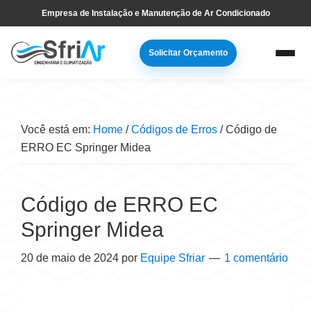
Pular
Skip
Empresa de Instalação e Manutenção de Ar Condicionado
para
to
navegação
main
Solicitar Orçamento
primária
content
Você está em:
Home
/
Códigos de Erros
/
Código de
ERRO EC Springer Midea
Código de ERRO EC
Springer Midea
20 de maio de 2024
por
Equipe Sfriar
1 comentário