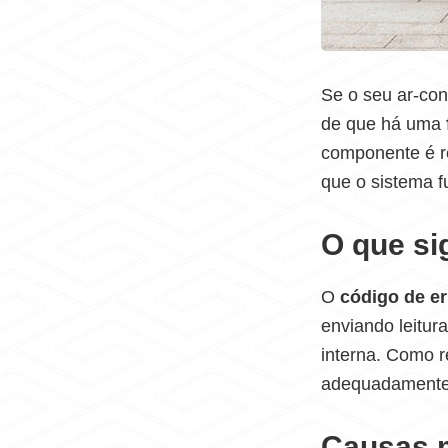
Se o seu ar-co
de que há uma
componente é re
que o sistema f
O que si
O
código de e
enviando leitur
interna. Como r
adequadamente
Causas 