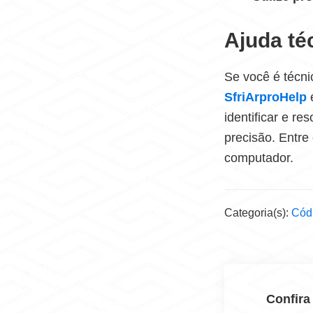
Ajuda té
Se você é técni
SfriArproHelp
identificar e r
precisão. Entre 
computador.
Categoria(s):
Códi
Confira