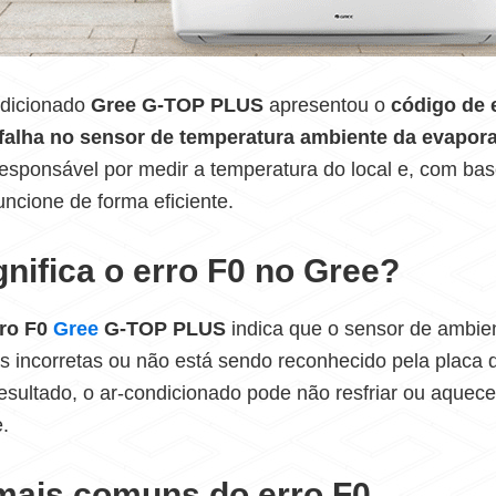
ndicionado
Gree G-TOP PLUS
apresentou o
código de 
falha no sensor de temperatura ambiente da evapor
sponsável por medir a temperatura do local e, com base
uncione de forma eficiente.
gnifica o erro F0 no Gree?
rro F0
Gree
G-TOP PLUS
indica que o sensor de ambie
as incorretas ou não está sendo reconhecido pela placa 
esultado, o ar-condicionado pode não resfriar ou aquece
.
mais comuns do erro F0