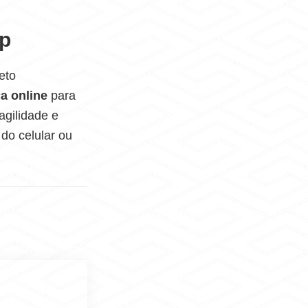
lp
eto
ca online
para
agilidade e
 do celular ou