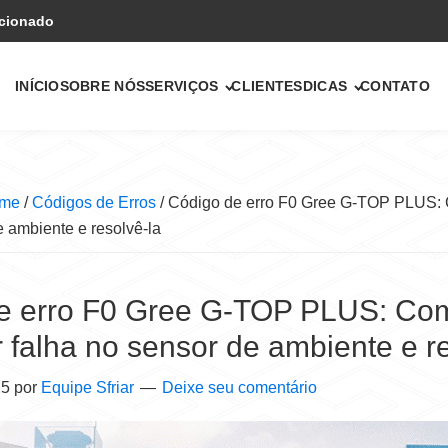
icionado
INÍCIO
SOBRE NÓS
SERVIÇOS
CLIENTES
DICAS
CONTATO
me
/
Códigos de Erros
/
Código de erro F0 Gree G-TOP PLUS: C
e ambiente e resolvê-la
e erro F0 Gree G-TOP PLUS: Co
ar falha no sensor de ambiente e r
25
por
Equipe Sfriar
Deixe seu comentário