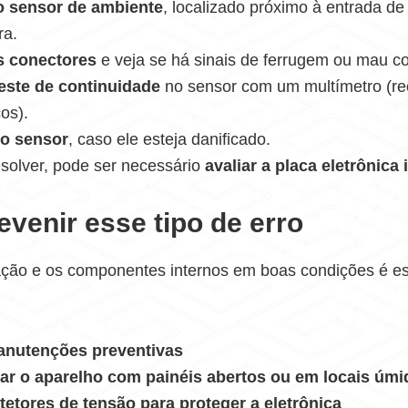
 o sensor de ambiente
, localizado próximo à entrada de
ra.
 conectores
e veja se há sinais de ferrugem ou mau co
este de continuidade
no sensor com um multímetro (
os).
 o sensor
, caso ele esteja danificado.
solver, pode ser necessário
avaliar a placa eletrônica 
venir esse tipo de erro
ação e os componentes internos em boas condições é es
anutenções preventivas
rar o aparelho com painéis abertos ou em locais úm
otetores de tensão para proteger a eletrônica