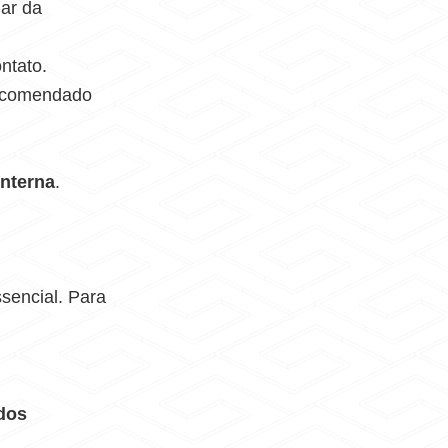
 ar da
ntato.
recomendado
interna
.
sencial. Para
idos