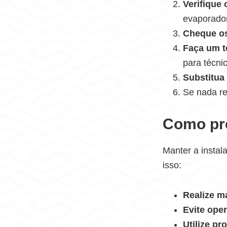
Verifique
evaporado
Cheque os
Faça um t
para técnic
Substitua
Se nada re
Como pre
Manter a instal
isso:
Realize m
Evite ope
Utilize pr