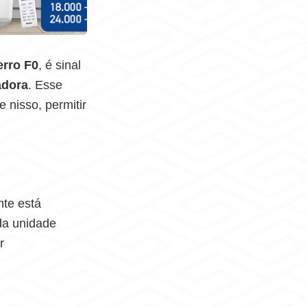
erro F0
, é sinal
adora
. Esse
 nisso, permitir
nte está
da unidade
r