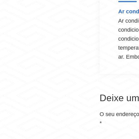
Ar cond
Ar condi
condicio
condici
temperat
ar. Embo
Deixe um
O seu endereço 
*