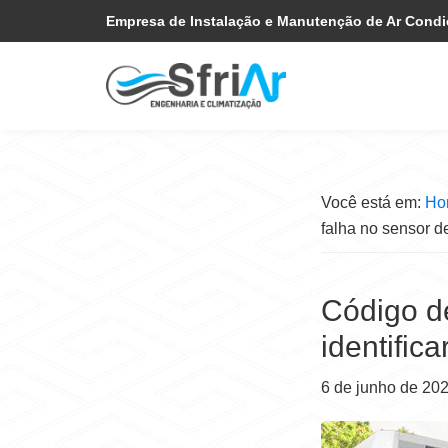
Pular
Skip
Empresa de Instalação e Manutenção de Ar Cond
para
to
navegação
main
primária
content
Você está em:
Ho
falha no sensor d
Código d
identific
6 de junho de 20