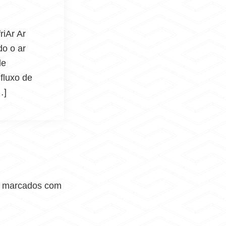
riAr Ar
do o ar
de
fluxo de
…]
o marcados com