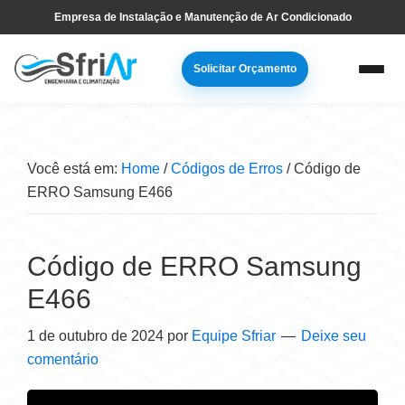
Pular
Skip
Empresa de Instalação e Manutenção de Ar Condicionado
para
to
navegação
main
Solicitar Orçamento
primária
content
Você está em:
Home
/
Códigos de Erros
/
Código de
ERRO Samsung E466
Código de ERRO Samsung
E466
1 de outubro de 2024
por
Equipe Sfriar
Deixe seu
comentário