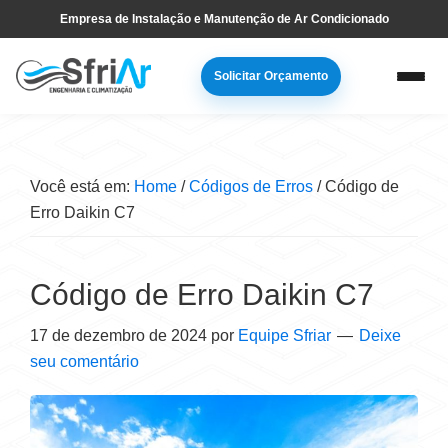
Pular
Skip
Empresa de Instalação e Manutenção de Ar Condicionado
para
to
navegação
main
Solicitar Orçamento
primária
content
Você está em:
Home
/
Códigos de Erros
/
Código de
Erro Daikin C7
Código de Erro Daikin C7
17 de dezembro de 2024
por
Equipe Sfriar
Deixe
seu comentário