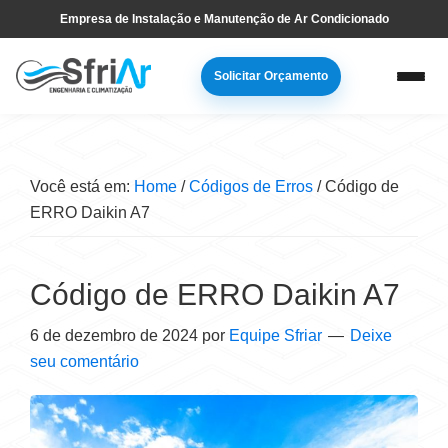
Pular
Skip
Empresa de Instalação e Manutenção de Ar Condicionado
para
to
navegação
main
Solicitar Orçamento
primária
content
Você está em:
Home
/
Códigos de Erros
/
Código de
ERRO Daikin A7
Código de ERRO Daikin A7
6 de dezembro de 2024
por
Equipe Sfriar
Deixe
seu comentário