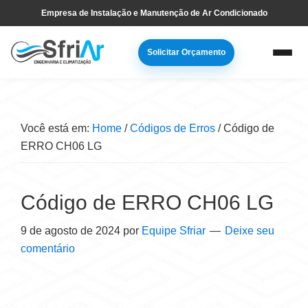
Pular
Skip
Empresa de Instalação e Manutenção de Ar Condicionado
para
to
navegação
main
Solicitar Orçamento
primária
content
Você está em:
Home
/
Códigos de Erros
/
Código de
ERRO CH06 LG
Código de ERRO CH06 LG
9 de agosto de 2024
por
Equipe Sfriar
Deixe seu
comentário