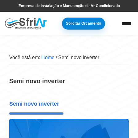
Pular
Skip
Empresa de Instalação e Manutenção de Ar Condicionado
para
to
navegação
main
Solicitar Orçamento
primária
content
Você está em:
Home
/
Semi novo inverter
Semi novo inverter
Semi novo inverter