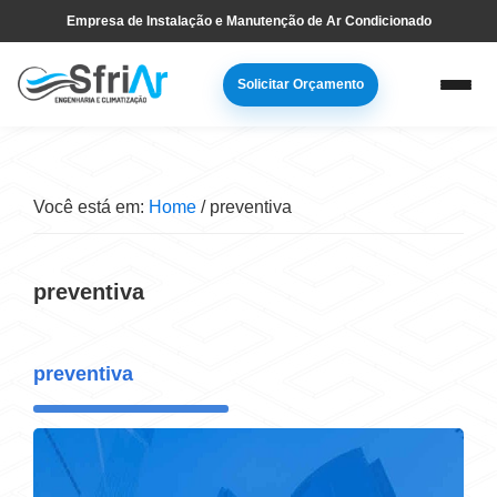
Pular
Skip
Empresa de Instalação e Manutenção de Ar Condicionado
para
to
navegação
main
Solicitar Orçamento
primária
content
Você está em:
Home
/
preventiva
preventiva
preventiva