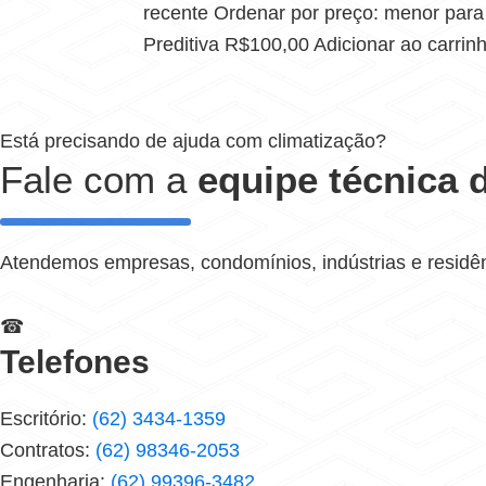
recente Ordenar por preço: menor par
Preditiva R$100,00 Adicionar ao carri
Está precisando de ajuda com climatização?
Fale com a
equipe técnica d
Atendemos empresas, condomínios, indústrias e residê
☎
Telefones
Escritório:
(62) 3434-1359
Contratos:
(62) 98346-2053
Engenharia:
(62) 99396-3482