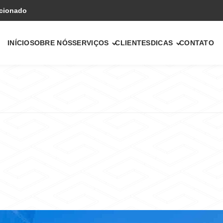
icionado
INÍCIO
SOBRE NÓS
SERVIÇOS
CLIENTES
DICAS
CONTATO