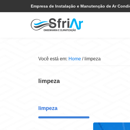
Pular
Skip
Empresa de Instalação e Manutenção de Ar Cond
para
to
navegação
main
primária
content
Você está em:
Home
/
limpeza
limpeza
limpeza