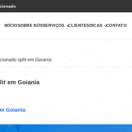
icionado
INÍCIO
SOBRE NÓS
SERVIÇOS
CLIENTES
DICAS
CONTATO
cionado split em Goiania
lit em Goiania
em Goiania