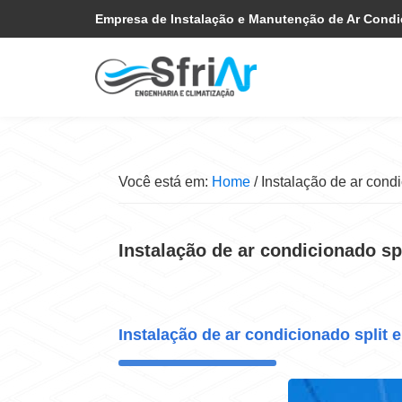
Pular
Skip
Empresa de Instalação e Manutenção de Ar Cond
para
to
navegação
main
primária
content
Você está em:
Home
/
Instalação de ar condi
Instalação de ar condicionado sp
Instalação de ar condicionado split 