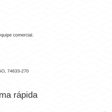
equipe comercial.
 GO, 74633-270
rma rápida