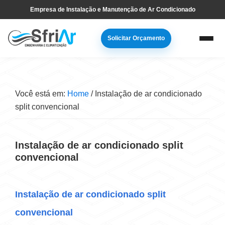
Pular
Skip
Empresa de Instalação e Manutenção de Ar Condicionado
para
to
navegação
main
Solicitar Orçamento
primária
content
Você está em:
Home
/
Instalação de ar condicionado
split convencional
Instalação de ar condicionado split
convencional
Instalação de ar condicionado split
convencional