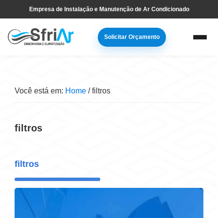
Pular
Skip
Empresa de Instalação e Manutenção de Ar Condicionado
para
to
navegação
main
Solicitar Orçamento
primária
content
Você está em:
Home
/
filtros
filtros
filtros