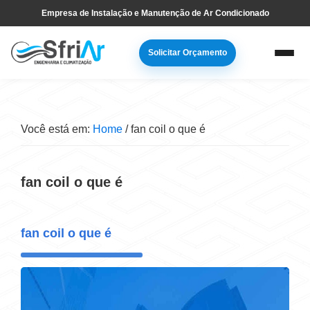
Pular
Skip
Empresa de Instalação e Manutenção de Ar Condicionado
para
to
navegação
main
Solicitar Orçamento
primária
content
Você está em:
Home
/
fan coil o que é
fan coil o que é
fan coil o que é