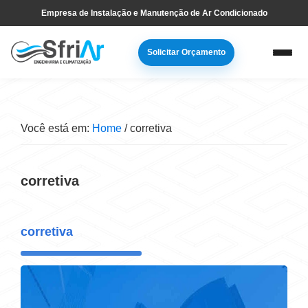
Pular
Skip
Empresa de Instalação e Manutenção de Ar Condicionado
para
to
navegação
main
Solicitar Orçamento
primária
content
Você está em:
Home
/
corretiva
corretiva
corretiva