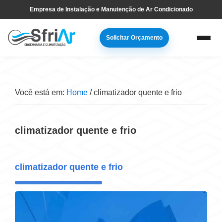
Pular
Skip
Empresa de Instalação e Manutenção de Ar Condicionado
para
to
navegação
main
Solicitar Orçamento
primária
content
Você está em:
Home
/
climatizador quente e frio
climatizador quente e frio
climatizador quente e frio