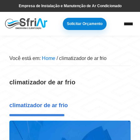
Pular
Skip
Empresa de Instalação e Manutenção de Ar Condicionado
para
to
navegação
main
Solicitar Orçamento
primária
content
Você está em:
Home
/
climatizador de ar frio
climatizador de ar frio
climatizador de ar frio