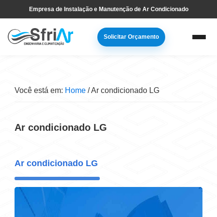
Pular
Skip
Empresa de Instalação e Manutenção de Ar Condicionado
para
to
navegação
main
Solicitar Orçamento
primária
content
Você está em:
Home
/
Ar condicionado LG
Ar condicionado LG
Ar condicionado LG