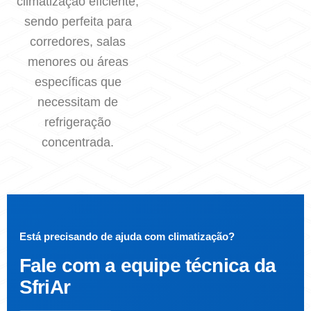
climatização eficiente,
sendo perfeita para
corredores, salas
menores ou áreas
específicas que
necessitam de
refrigeração
concentrada.
Está precisando de ajuda com climatização?
Fale com a
equipe técnica da
SfriAr