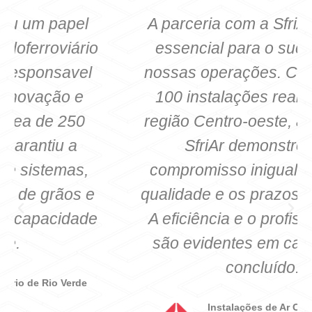
A parceria com a SfriAr tem sido
essencial para o sucesso das
nossas operações. Com mais de
100 instalações realizadas na
região Centro-oeste, a equipe da
SfriAr demonstrou um
compromisso inigualável com a
qualidade e os prazos acordados.
A eficiência e o profissionalismo
são evidentes em cada projeto
concluído.
Instalações de Ar Condicionados