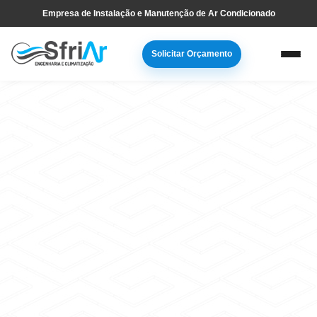
Pular
Skip
Empresa de Instalação e Manutenção de Ar Condicionado
para
to
navegação
main
Solicitar Orçamento
primária
content