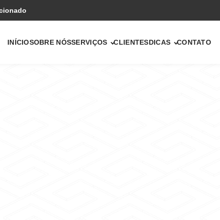
icionado
INÍCIO
SOBRE NÓS
SERVIÇOS
CLIENTES
DICAS
CONTATO