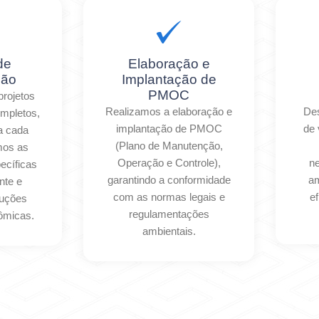
de
Elaboração e
ção
Implantação de
PMOC
rojetos
Realizamos a elaboração e
Des
ompletos,
implantação de PMOC
de 
a cada
(Plano de Manutenção,
amos as
Operação e Controle),
n
ecíficas
garantindo a conformidade
am
nte e
com as normas legais e
ef
luções
regulamentações
nômicas.
ambientais.