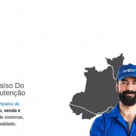
aíso Do
nutenção
Paraíso do
o, venda e
de sistemas,
ualidade,