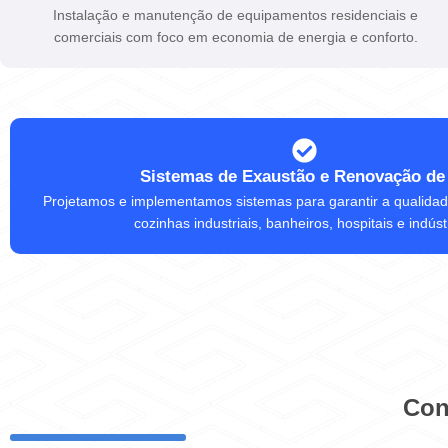
Instalação e manutenção de equipamentos residenciais e
comerciais com foco em economia de energia e conforto.
Sistemas de Exaustão e Renovação de
Projetamos e implementamos sistemas para garantir a qualidad
cozinhas industriais, banheiros, hospitais e indúst
Con