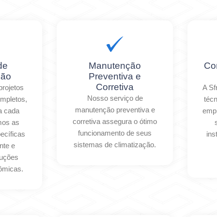
de
Manutenção
Co
ção
Preventiva e
Corretiva
rojetos
A Sf
Nosso serviço de
ompletos,
técn
manutenção preventiva e
a cada
empr
corretiva assegura o ótimo
amos as
funcionamento de seus
ecíficas
ins
sistemas de climatização.
nte e
luções
nômicas.