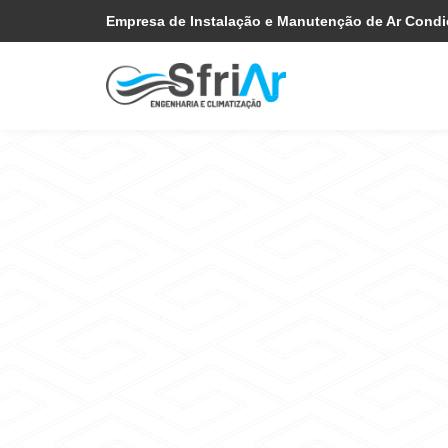
Pular
Skip
Empresa de Instalação e Manutenção de Ar Cond
para
to
navegação
main
primária
content