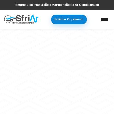
Pular
Skip
Empresa de Instalação e Manutenção de Ar Condicionado
para
to
navegação
main
Solicitar Orçamento
primária
content