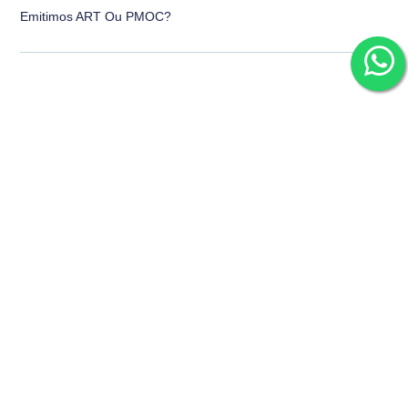
Emitimos ART Ou PMOC?
Está precisando de ajuda com climatização?
Fale com a
equipe técnica da
SfriAr