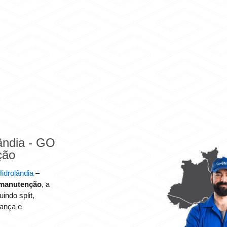
ândia - GO
ção
idrolândia
–
e manutenção
, a
indo split,
rança e