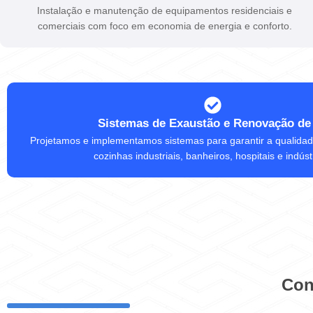
Instalação e manutenção de equipamentos residenciais e
comerciais com foco em economia de energia e conforto.
Sistemas de Exaustão e Renovação de
Projetamos e implementamos sistemas para garantir a qualidad
cozinhas industriais, banheiros, hospitais e indúst
Con