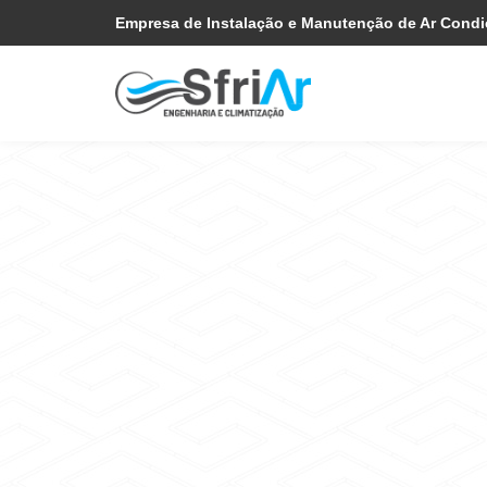
Pular
Skip
Empresa de Instalação e Manutenção de Ar Cond
para
to
navegação
main
primária
content