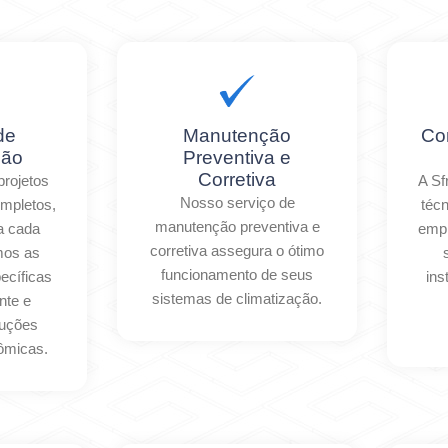
de
Manutenção
Co
ção
Preventiva e
Corretiva
rojetos
A Sf
Nosso serviço de
ompletos,
técn
manutenção preventiva e
a cada
empr
corretiva assegura o ótimo
amos as
funcionamento de seus
ecíficas
ins
sistemas de climatização.
nte e
luções
nômicas.