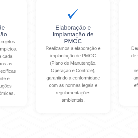
de
Elaboração e
ção
Implantação de
PMOC
rojetos
Realizamos a elaboração e
Des
ompletos,
implantação de PMOC
de 
a cada
(Plano de Manutenção,
amos as
Operação e Controle),
n
ecíficas
garantindo a conformidade
am
nte e
com as normas legais e
ef
luções
regulamentações
nômicas.
ambientais.