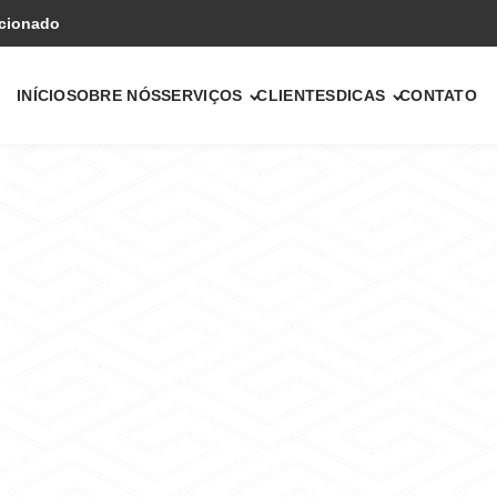
icionado
INÍCIO
SOBRE NÓS
SERVIÇOS
CLIENTES
DICAS
CONTATO