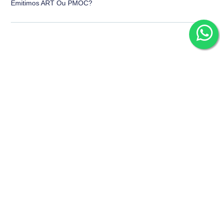
Emitimos ART Ou PMOC?
Está precisando de ajuda com climatização?
Fale com a
equipe técnica da
SfriAr