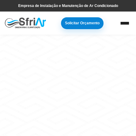
Pular
Skip
Empresa de Instalação e Manutenção de Ar Condicionado
para
to
navegação
main
Solicitar Orçamento
primária
content