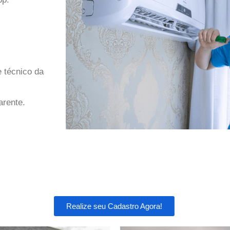
 técnico da
arente.
Realize seu Cadastro Agora!