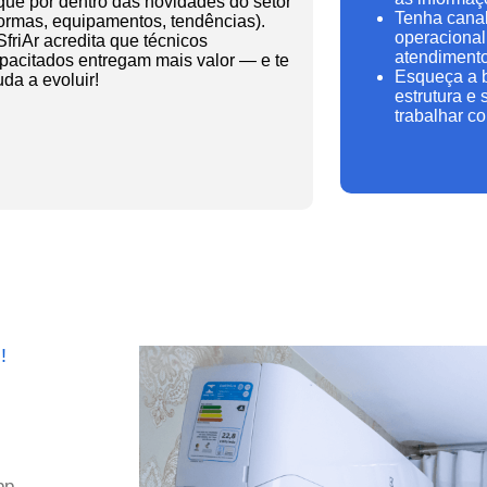
que por dentro das novidades do setor
Tenha canal
ormas, equipamentos, tendências).
operacional
SfriAr acredita que técnicos
atendimento
pacitados entregam mais valor — e te
Esqueça a b
uda a evoluir!
estrutura e
trabalhar c
!
pp.