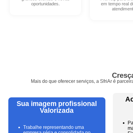
oportunidades.
em tempo real d
atendiment
Cresça
Mais do que oferecer serviços, a SfriAr é parcei
Ac
Sua imagem profissional
Valorizada
Pa
Trabalhe representando uma
ma
empresa séria e consolidada no