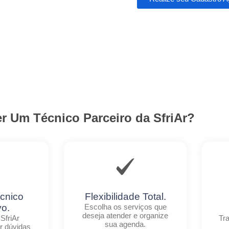
r Um Técnico Parceiro da SfriAr?
cnico
Flexibilidade Total.
vo.
Escolha os serviços que
deseja atender e organize
SfriAr
Tr
sua agenda.
ar dúvidas