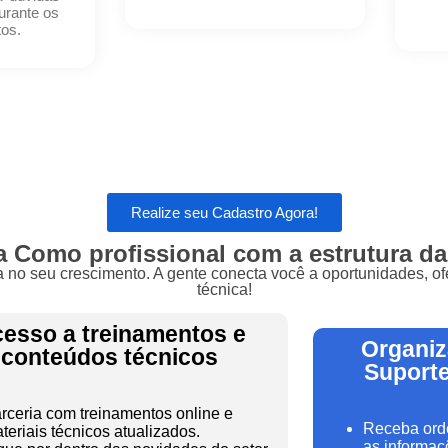
urante os
os.
Realize seu Cadastro Agora!
 Como profissional com a estrutura da
ra no seu crescimento. A gente conecta você a oportunidades, ofe
técnica!
esso a treinamentos e
Organiz
conteúdos técnicos
Suporte
rceria com treinamentos online e
Receba ord
teriais técnicos atualizados.
as informaç