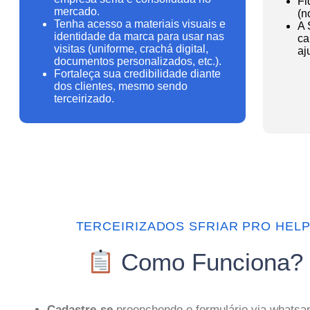
Fi
mercado.
(n
Tenha acesso a materiais visuais e
A 
identidade da marca para usar nas
ca
visitas (uniforme, crachá digital,
aj
documentos personalizados, etc.).
Fortaleça sua credibilidade diante
dos clientes, mesmo sendo
terceirizado.
TERCEIRIZADOS SFRIAR PRO HELP
Como Funciona?
Cadastre-se
preenchendo o formulário via whatsa