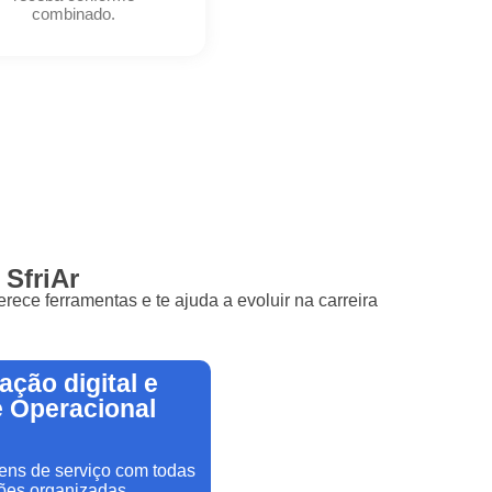
combinado.
 SfriAr
rece ferramentas e te ajuda a evoluir na carreira
ação digital e
 Operacional
ens de serviço com todas
ões organizadas.