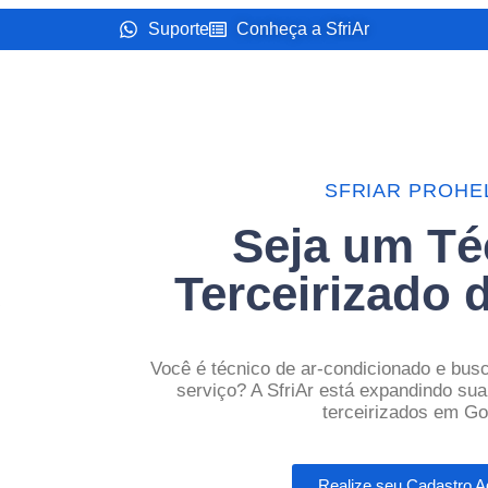
Suporte
Conheça a SfriAr
SFRIAR PROHE
Seja um Té
Terceirizado d
Você é técnico de ar-condicionado e bus
serviço? A SfriAr está expandindo sua
terceirizados em Go
Realize seu Cadastro A