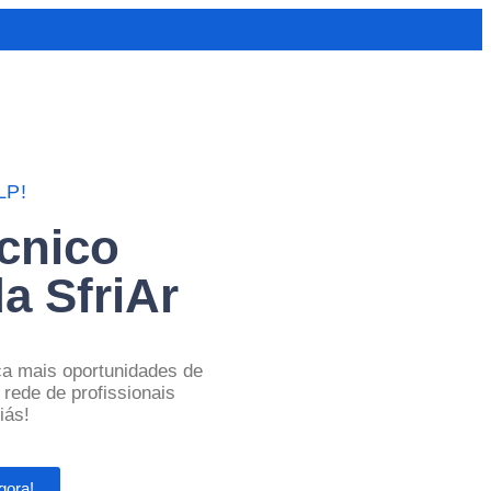
LP!
cnico
a SfriAr
ca mais oportunidades de
 rede de profissionais
iás!
gora!