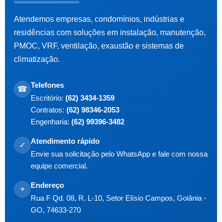
Atendemos empresas, condomínios, indústrias e
residências com soluções em instalação, manutenção,
PMOC, VRF, ventilação, exaustão e sistemas de
climatização.
Telefones
☎
Escritório:
(62) 3434-1359
Contratos:
(62) 98346-2053
Engenharia:
(62) 99396-3482
Atendimento rápido
✓
Envie sua solicitação pelo WhatsApp e fale com nossa
equipe comercial.
Endereço
⌖
Rua F Qd. 08, R. L-10, Setor Elísio Campos, Goiânia -
GO, 74633-270